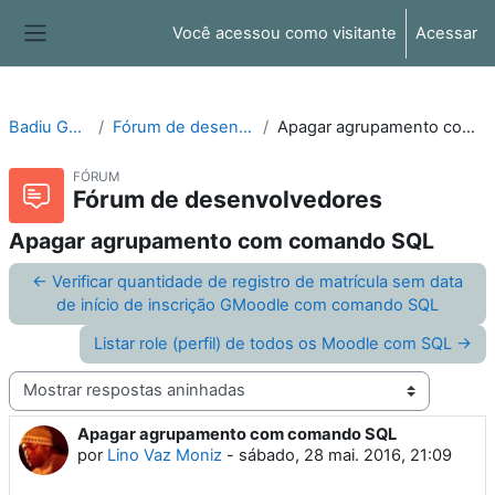
Ir para o conteúdo principal
Você acessou como visitante
Acessar
Painel lateral
Badiu GMoodle
Fórum de desenvolvedores
Apagar agrupamento com comando SQL
FÓRUM
Fórum de desenvolvedores
Apagar agrupamento com comando SQL
← Verificar quantidade de registro de matrícula sem data
de início de inscrição GMoodle com comando SQL
Listar role (perfil) de todos os Moodle com SQL →
Modo de visualização
Apagar agrupamento com comando SQL
Número de respostas: 0
por
Lino Vaz Moniz
-
sábado, 28 mai. 2016, 21:09