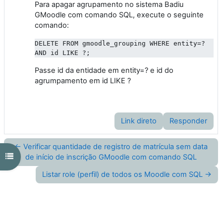
Para apagar agrupamento no sistema Badiu
GMoodle com comando SQL, execute o seguinte
comando:
DELETE FROM gmoodle_grouping WHERE entity=? 
AND id LIKE ?;
Passe id da entidade em entity=? e id do
agrumpamento em id LIKE ?
Link direto
Responder
← Verificar quantidade de registro de matrícula sem data
Abrir índice do curso
de início de inscrição GMoodle com comando SQL
Listar role (perfil) de todos os Moodle com SQL →