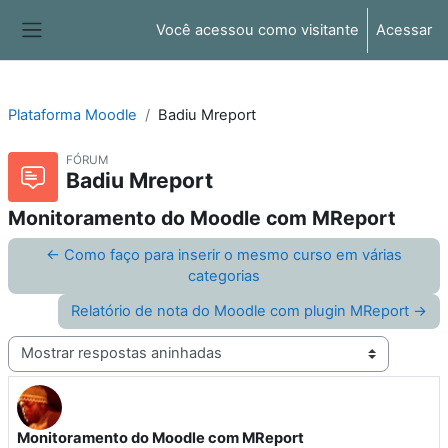
Ir para o conteúdo principal
Você acessou como visitante
Acessar
Painel lateral
Plataforma Moodle
Badiu Mreport
FÓRUM
Badiu Mreport
Monitoramento do Moodle com MReport
← Como faço para inserir o mesmo curso em várias
categorias
Relatório de nota do Moodle com plugin MReport →
Modo de visualização
Monitoramento do Moodle com MReport
Número de respostas: 0