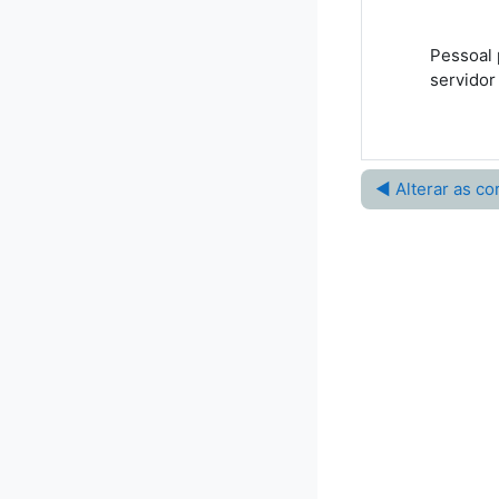
Pessoal 
servidor
◀︎ Alterar as c