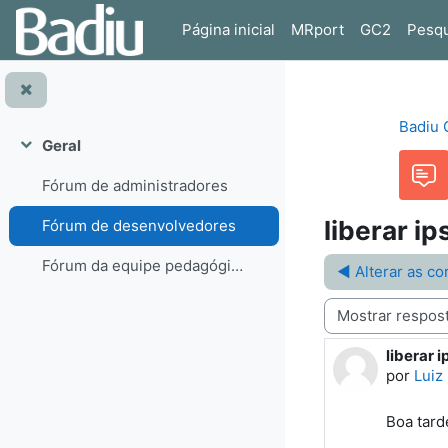
Ir para o conteúdo principal
Página inicial
MRport
GC2
Pesqu
Badiu
Geral
Contrair
Fórum de administradores
liberar ip
Fórum de desenvolvedores
Fórum da equipe pedagógica
◀︎ Alterar as c
Modo de visualização
liberar 
Número d
por
Luiz
Boa tard