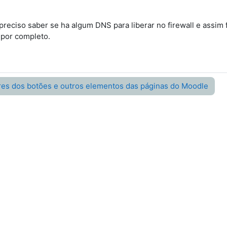
preciso saber se ha algum DNS para liberar no firewall e assim
 por completo.
ores dos botões e outros elementos das páginas do Moodle