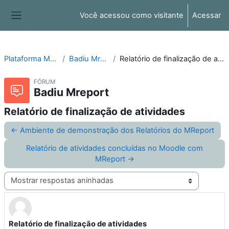
Ir para o conteúdo principal
Você acessou como visitante
Acessar
Painel lateral
Plataforma Moodle
Badiu Mreport
Relatório de finalização de atividades
FÓRUM
Badiu Mreport
Relatório de finalização de atividades
← Ambiente de demonstração dos Relatórios do MReport
Relatório de atividades concluídas no Moodle com
MReport →
Modo de visualização
Relatório de finalização de atividades
Número de respostas: 1