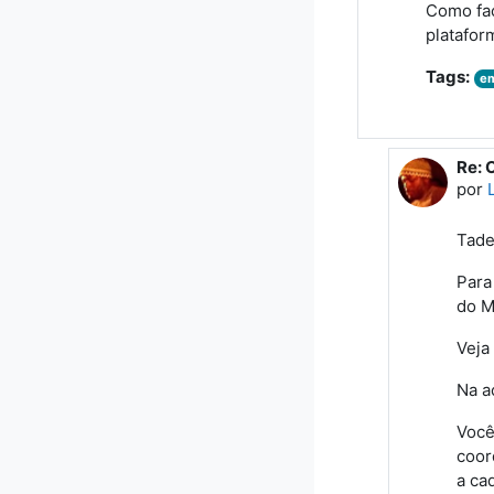
Como faç
platafor
Tags:
em
Re: 
Em r
por
Tade
Para
do M
Veja
Na a
Você
coor
a ca