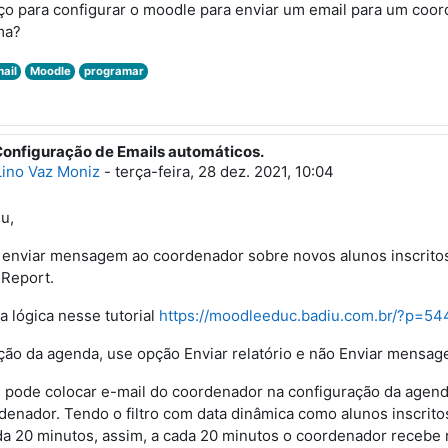
o para configurar o moodle para enviar um email para um coor
ma?
ail
Moodle
programar
Configuração de Emails automáticos.
esposta à Tadeu André Peixoto Silva
Lino Vaz Moniz
-
terça-feira, 28 dez. 2021, 10:04
u,
 enviar mensagem ao coordenador sobre novos alunos inscritos 
Report.
 a lógica nesse tutorial
https://moodleeduc.badiu.com.br/?p=54
ção da agenda, use opção Enviar relatório e não Enviar mensage
 pode colocar e-mail do coordenador na configuração da agen
denador. Tendo o filtro com data dinâmica como alunos inscrit
da 20 minutos, assim, a cada 20 minutos o coordenador recebe n