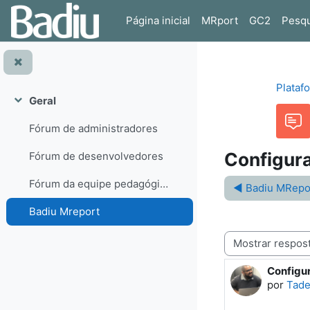
Ir para o conteúdo principal
Página inicial
MRport
GC2
Pesqu
Plataf
Geral
Contrair
Fórum de administradores
Configura
Fórum de desenvolvedores
Fórum da equipe pedagógica
◀︎ Badiu MRepo
Badiu Mreport
Modo de visualização
Configu
Número d
por
Tade