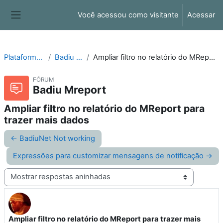
Ir para o conteúdo principal
Você acessou como visitante
Acessar
Painel lateral
Plataforma Moodle
Badiu Mreport
Ampliar filtro no relatório do MReport para trazer mais dados
FÓRUM
Badiu Mreport
Ampliar filtro no relatório do MReport para
trazer mais dados
← BadiuNet Not working
Expressões para customizar mensagens de notificação →
Modo de visualização
Ampliar filtro no relatório do MReport para trazer mais
Número de respostas: 0