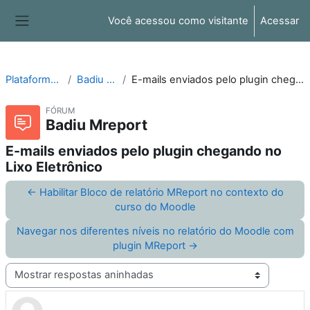
Ir para o conteúdo principal
Você acessou como visitante
Acessar
Painel lateral
Plataforma Moodle
Badiu Mreport
E-mails enviados pelo plugin chegando no Lixo Eletrônico
FÓRUM
Badiu Mreport
E-mails enviados pelo plugin chegando no
Lixo Eletrônico
← Habilitar Bloco de relatório MReport no contexto do
curso do Moodle
Navegar nos diferentes níveis no relatório do Moodle com
plugin MReport →
Modo de visualização