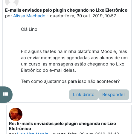
E-mails enviados pelo plugin chegando no Lixo Eletrônico
Número de respostas: 4
por
Alissa Machado
-
quarta-feira, 30 out. 2019, 10:57
Olá Lino,
Fiz alguns testes na minha plataforma Moodle, mas
ao enviar mensagens agendadas aos alunos de um
um curso, as mensagens estão chegando no Lixo
Eletrônico do e-mail deles.
Tem como ajustarmos para isso não acontecer?
Abrir índice do curso
Link direto
Responder
Re: E-mails enviados pelo plugin chegando no Lixo
Em resposta à Alissa Machado
Eletrônico